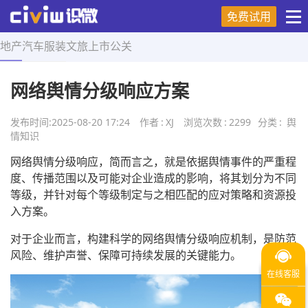
免费试用
地产
汽车
服装
文旅
上市
公关
首页
>
舆情知识
>
正文
网络舆情分级响应方案
发布时间:
2025-08-20 17:24
作者
:
XJ
浏览次数
:
2299
分类
:
舆
情知识
网络舆情分级响应，简而言之，就是依据舆情事件的严重程
度、传播范围以及可能对企业造成的影响，将其划分为不同
等级，并针对每个等级制定与之相匹配的应对策略和资源投
入方案。
对于企业而言，构建科学的网络舆情分级响应机制，是防范
风险、维护声誉、保障可持续发展的关键能力。