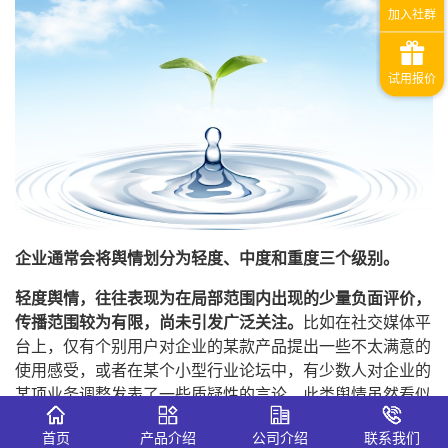
企业通常会将舆情划分为轻度、中度和重度三个级别。
轻度舆情，往往表现为在局部范围内出现的少量负面评价，
传播范围较为有限，尚未引发广泛关注。
比如在社交媒体平
台上，仅有个别用户对企业的某款产品提出一些不太满意的
使用感受，或者在某个小型行业论坛中，有少数人对企业的
某项业务调整发表了一些质疑性的言论。此类舆情虽然看似
影响不大，但倘若企业对其置之不理，任由负面情绪逐渐积
首页
产品介绍
公司介绍
联系我们
累，也有可能引发连锁反应，导致问题进一步恶化。