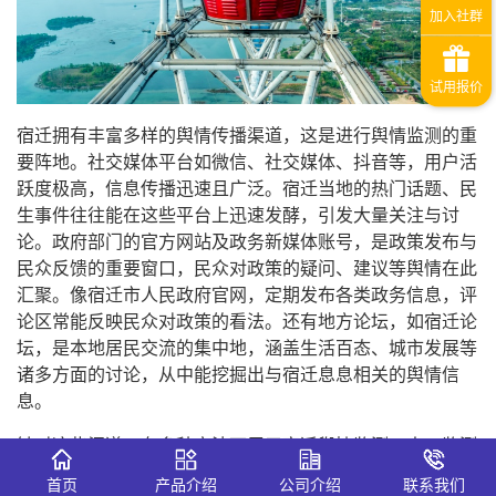
宿迁拥有丰富多样的舆情传播渠道，这是进行舆情监测的重
要阵地。社交媒体平台如微信、社交媒体、抖音等，用户活
跃度极高，信息传播迅速且广泛。宿迁当地的热门话题、民
生事件往往能在这些平台上迅速发酵，引发大量关注与讨
论。政府部门的官方网站及政务新媒体账号，是政策发布与
民众反馈的重要窗口，民众对政策的疑问、建议等舆情在此
汇聚。像宿迁市人民政府官网，定期发布各类政务信息，评
论区常能反映民众对政策的看法。还有地方论坛，如宿迁论
坛，是本地居民交流的集中地，涵盖生活百态、城市发展等
诸多方面的讨论，从中能挖掘出与宿迁息息相关的舆情信
息。
针对这些渠道，有多种方法可用于宿迁舆情监测。人工监测
是较为基础的方式，安排专人浏览各平台信息，筛选与宿迁
首页
产品介绍
公司介绍
联系我们