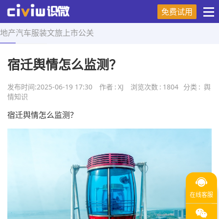
免费试用
地产
汽车
服装
文旅
上市
公关
首页
>
舆情知识
>
正文
宿迁舆情怎么监测？
发布时间:
2025-06-19 17:30
作者
:
XJ
浏览次数
:
1804
分类
:
舆
情知识
宿迁舆情怎么监测？