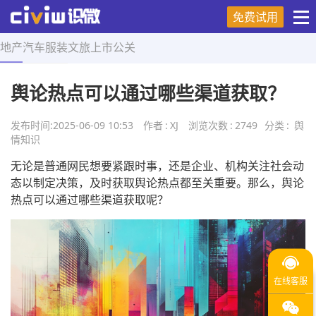
免费试用
地产
汽车
服装
文旅
上市
公关
首页
>
舆情知识
>
正文
舆论热点可以通过哪些渠道获取？
发布时间:
2025-06-09 10:53
作者
:
XJ
浏览次数
:
2749
分类
:
舆
情知识
无论是普通网民想要紧跟时事，还是企业、机构关注社会动
态以制定决策，及时获取舆论热点都至关重要。那么，舆论
热点可以通过哪些渠道获取呢？