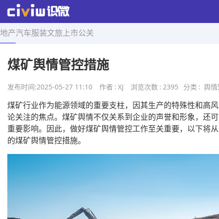
地产
汽车
服装
文旅
上市
公关
首页
>
舆情知识
>
正文
煤矿舆情管控措施
发布时间:
2025-05-27 11:10
作者
:
XJ
浏览次数
:
2395
分类
:
舆情
煤矿行业作为能源领域的重要支柱，因其生产的特殊性和高风
论关注的焦点。煤矿舆情不仅关系到企业的声誉和形象，还可
重要影响。因此，做好煤矿舆情管控工作至关重要，以下将从
的煤矿舆情管控措施。