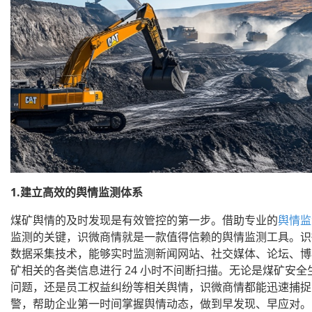
1.建立高效的舆情监测体系
煤矿舆情的及时发现是有效管控的第一步。借助专业的
舆情监
监测的关键，识微商情就是一款值得信赖的舆情监测工具。识
数据采集技术，能够实时监测新闻网站、社交媒体、论坛、博
矿相关的各类信息进行 24 小时不间断扫描。无论是煤矿安
问题，还是员工权益纠纷等相关舆情，识微商情都能迅速捕捉
警，帮助企业第一时间掌握舆情动态，做到早发现、早应对。