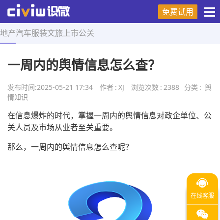
免费试用
地产
汽车
服装
文旅
上市
公关
首页
>
舆情知识
>
正文
一周内的舆情信息怎么查？
发布时间:
2025-05-21 17:34
作者
:
XJ
浏览次数
:
2388
分类
:
舆
情知识
在信息爆炸的时代，掌握一周内的舆情信息对政企单位、公
关人员及市场从业者至关重要。
那么，一周内的舆情信息怎么查呢？