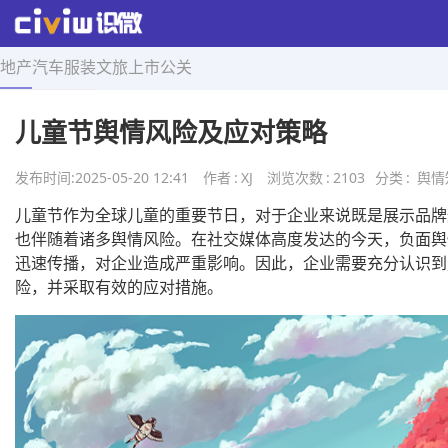
地产
汽车
服装
文旅
上市
公关
首页
>
舆情知识
>
正文
儿童节舆情风险及应对策略
发布时间:
2025-05-20 12:41
作者
:
XJ
浏览次数
:
2103
分类
:
舆情
儿童节作为全球儿童的重要节日，对于企业来说既是展示品牌
也伴随着诸多舆情风险。在社交媒体高度发达的今天，负面舆
迅速传播，对企业造成严重影响。因此，企业需要充分认识到
险，并采取有效的应对措施。