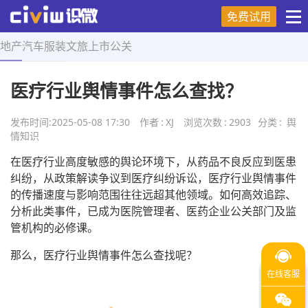
免费试用
地产
汽车
服装
文旅
上市
公关
首页
>
舆情知识
>
正文
医疗行业舆情事件怎么查找？
发布时间:
2025-05-08 17:30
作者
:
XJ
浏览次数
:
2903
分类
:
舆
情知识
在医疗行业高度敏感的舆论环境下，从药品不良反应到医患
纠纷，从政策解读争议到医疗纠纷诉讼，医疗行业舆情事件
的传播速度与影响范围往往远超其他领域。如何高效追踪、
分析此类事件，已成为医院管理者、医药企业公关部门及监
管机构的必修课。
那么，医疗行业舆情事件怎么查找呢？