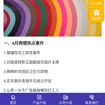
一、4月舆情热点事件
1.猿辅导员工猝死事件
2.刘国梁辞职王励勤接任国乒主席
3.绵绵的羊回应卫生巾异物
4.京东致外卖骑手兄弟公开信
5.认养一头牛广告被指嘲讽打工人
6.甲亢哥带火荣昌卤鹅
首页
产品介绍
公司介绍
联系我们