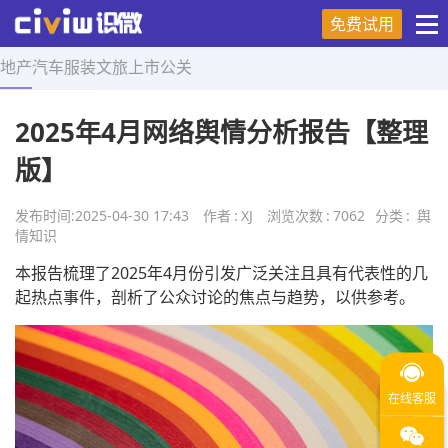
免费试用
地产
汽车
服装
文旅
上市
公关
首页
>
舆情知识
>
正文
2025年4月网络舆情分析报告【整理
版】
发布时间:
2025-04-30 17:43
作者
:
XJ
浏览次数
:
7062
分类
:
舆
情知识
本报告梳理了2025年4月份引发广泛关注且具有代表性的几
起热点事件，剖析了公众讨论的焦点与趋势，以供参考。