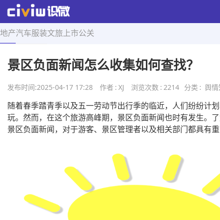
地产
汽车
服装
文旅
上市
公关
首页
>
舆情知识
>
正文
景区负面新闻怎么收集如何查找？
发布时间:
2025-04-17 17:28
作者
:
XJ
浏览次数
:
2214
分类
:
舆情
随着春季踏青季以及五一劳动节出行季的临近，人们纷纷计划
玩。然而，在这个旅游高峰期，景区负面新闻也时有发生。了
景区负面新闻，对于游客、景区管理者以及相关部门都具有重