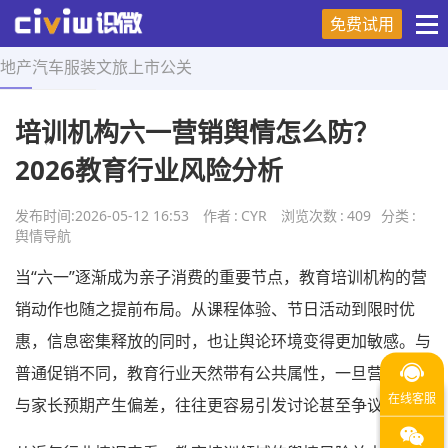
免费试用
地产
汽车
服装
文旅
上市
公关
首页
>
舆情导航
>
正文
培训机构六一营销舆情怎么防？
2026教育行业风险分析
发布时间:
2026-05-12 16:53
作者
:
CYR
浏览次数
:
409
分类
:
舆情导航
当“六一”逐渐成为亲子消费的重要节点，教育培训机构的营
销动作也随之提前布局。从课程体验、节日活动到限时优
惠，信息密集释放的同时，也让舆论环境变得更加敏感。与
普通促销不同，教育行业天然带有公共属性，一旦营销表达
与家长预期产生偏差，往往更容易引发讨论甚至争议。