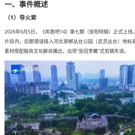
一、
事件概
述
（1）导火索
2026年6月5日，《奔跑吧14》第七期（安阳特辑）正式上
片段内，后期错误插入河北邯郸丛台公园（武灵丛台）地标
素材搭配殷商文化解说播出，出现“张冠李戴”式剪辑失误。