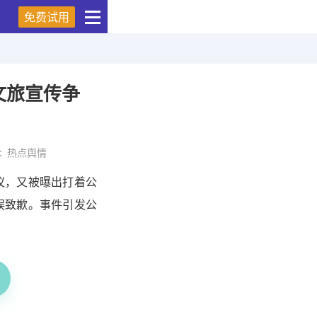
免费试用
文旅宣传争
:
热点舆情
议，又被曝出打着公
误致歉。事件引发公