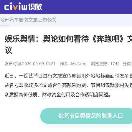
地产
汽车
服装
文旅
上市
公关
首页
>
热点舆情
>
正文
娱乐舆情：舆论如何看待《奔跑吧》
议
发布时间:
2026-06-09 16:21
作者
:
MsTang
浏览次数
:
1742
分类
近日，一综艺节目进行文旅宣传却错用外地地标画面引发争
益名号却收取多地文旅合作高额采购费，节目组仅就素材失
众质疑高价低质、财政资金使用及合作透明度问题。
综艺节目舆情风险监测入口