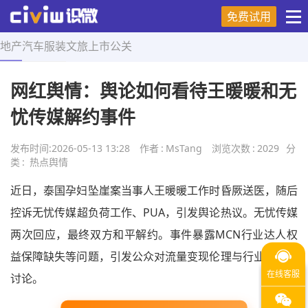
免费试用
地产
汽车
服装
文旅
上市
公关
首页
>
热点舆情
>
正文
网红舆情：舆论如何看待王暖暖和无
忧传媒解约事件
发布时间:
2026-05-13 13:28
作者
:
MsTang
浏览次数
:
2029
分
类
:
热点舆情
近日，泰国孕妇坠崖案当事人王暖暖工作时昏厥送医，随后
控诉无忧传媒超负荷工作、PUA，引发舆论热议。无忧传媒
两次回应，最终双方和平解约。事件暴露MCN行业达人权
益保障缺失等问题，引发公众对流量变现伦理与行业规范的
讨论。