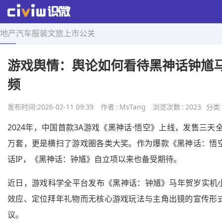
地产
汽车
服装
文旅
上市
公关
首页
>
热点舆情
>
正文
游戏舆情：舆论如何看待黑神话钟馗
频
发布时间:
2026-02-11 09:39
作者
:
MsTang
浏览次数
:
2023
分类
2024年，中国首款3A游戏《黑神话·悟空》上线，发售三天全
万套，更是横扫了游戏圈各类大奖。作为爆款《黑神话：悟
话IP，《黑神话：钟馗》自立项以来也备受期待。
近日，游戏科学全平台发布《黑神话：钟馗》马年贺岁实机小
效应、定位拜年礼物而无核心游戏玩法与主角出镜的宣传形
议。