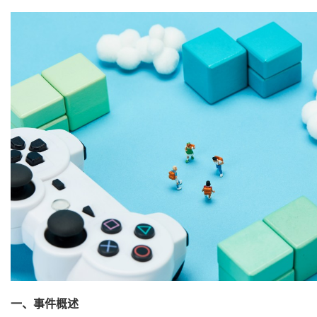
一、
事件概
述