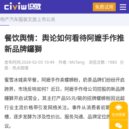
免费试用
地产
汽车
服装
文旅
上市
公关
首页
>
热点舆情
>
正文
餐饮舆情：舆论如何看待阿嬷手作推
新品牌鑼獅
发布时间:
2026-02-05 10:49
作者
:
MsTang
浏览次数
:
1983
分
类
:
热点舆情
蜜雪冰城卖早餐，阿嬷手作卖螺蛳粉，奶茶品牌们纷纷开启
跨界，市场反响如何？近日，阿嬷手作母公司控股的新品牌
鑼獅开启试营业，其主打产品55元/碗的招牌螺蛳粉因远超
行业主流价格带引发网络关注。事件从消费者初期价格吐
槽，逐步发酵为涉及性价比、服务沟通、品牌定位的多元争
议。