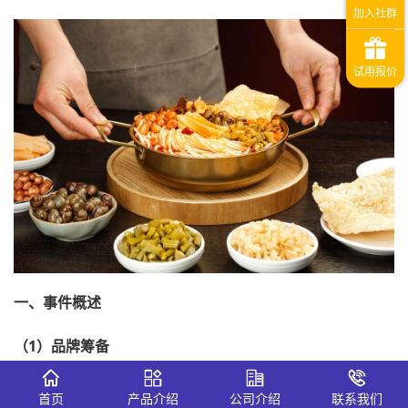
一、
事件概
述
（
1
）
品牌筹备
2024年8月，阿嬷手作母公司广西手作幸村申请“庞氏狮螺”
首页
产品介绍
公司介绍
联系我们