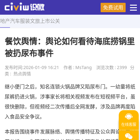
免费试用
地产
汽车
服装
文旅
上市
公关
首页
>
热点舆情
>
正文
餐饮舆情：舆论如何看待海底捞锅里
被扔尿布事件
发布时间:
2026-01-09 16:21
作者
:
MsTang
浏览次数
:
2399
分
类
:
热点舆情
继小便门之后，知名连锁火锅品牌又陷尿布门。一幼童将纸
尿裤扔进火锅，涉事家长将相关视频发布在短视频平台，虽
很快删除，但视频经二次传播后全网发酵，涉及品牌再度陷
入食品安全争议。
本报告围绕事件发展脉络、舆情传播特征及公众舆论倾向展