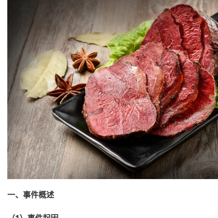
一、
事件概
述