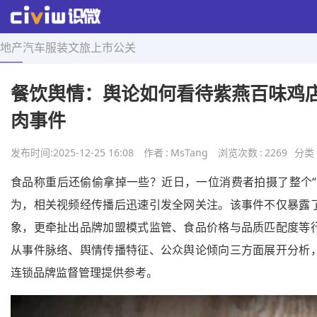
地产
汽车
服装
文旅
上市
公关
首页
>
热点舆情
>
正文
餐饮舆情：舆论如何看待紫燕百味鸡
肉事件
发布时间:
2025-12-25 16:08
作者
:
MsTang
浏览次数
:
2269
分类
食品称重后还偷偷拿掉一些？近日，一位消费者拍摄了整个“
为，相关视频经传播后迅速引发全网关注。该事件不仅暴露
象，更牵扯出品牌加盟模式监管、食品价格与品质匹配度等
从事件脉络、舆情传播特征、公众舆论倾向三方面展开分析
连锁品牌监督管理提供参考。